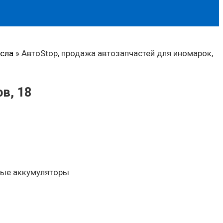
асла
»
АвтоStop, продажа автозапчастей для иномарок,
в, 18
ьные аккумуляторы