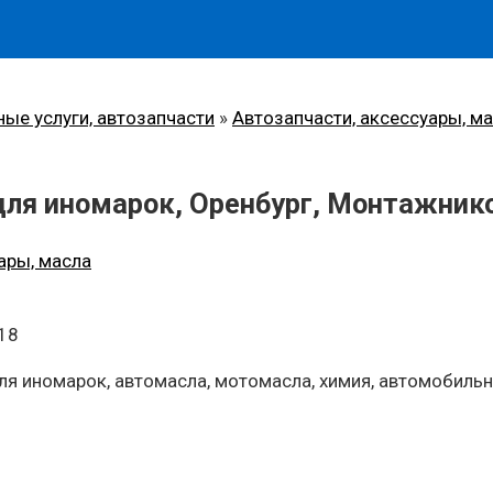
ные услуги, автозапчасти
»
Автозапчасти, аксессуары, м
для иномарок, Оренбург, Монтажнико
ары, масла
 18
для иномарок, автомасла, мотомасла, химия, автомобил