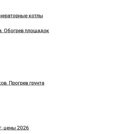
енераторные котлы
а. Обогрев площадок
ов. Прогрев грунта
г, цены 2026