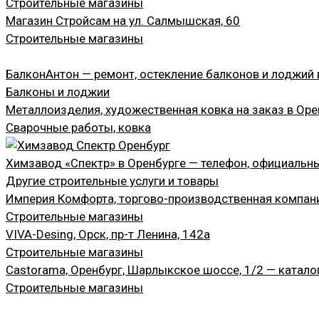
Строительные магазины
Магазин Стройсам на ул. Салмышская, 60
Строительные магазины
БалконАнтон — ремонт, остекление балконов и лоджий 
Балконы и лоджии
Металлоизделия, художественная ковка на заказ в Оре
Сварочные работы, ковка
Химзавод «Спектр» в Оренбурге — телефон, официальны
Другие строительные услуги и товары
Империя Комфорта, торгово-производственная компания
Строительные магазины
VIVA-Desing, Орск, пр-т Ленина, 142а
Строительные магазины
Castorama, Оренбург, Шарлыкское шоссе, 1/2 — катало
Строительные магазины