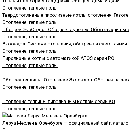
Тёплый пол «Ориентал Дрим». Обогрев дома и дачи
Отопление, теплые полы
Твердотопливные пиролизные котлы отопления. Газог
Отопление, теплые полы
Обогрев ЭкоОндол. Обогрев ступенек. Обогрев крыльц
Отопление, теплые полы
Экоондол. Система отопления, обогрева и снеготаяния
Отопление, теплые полы
Пиролизные котлы с автоматикой ATOS серии P.О
Отопление, теплые полы
Обогрев теплицы. Отопление Экоондол. Обогрев парник
Отопление, теплые полы
Отопление теплицы пиролизным котлом серии КО
Отопление, теплые полы
Леруа Мерлен в Оренбурге — официальный сайт, катало