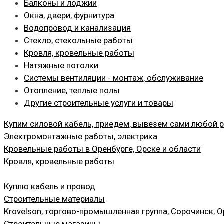
Балконы и лоджии
Окна, двери, фурнитура
Водопровод и канализация
Стекло, стекольные работы
Кровля, кровельные работы
Натяжные потолки
Системы вентиляции - монтаж, обслуживание
Отопление, теплые полы
Другие строительные услуги и товары
Купим силовой кабель, приедем, вывезем сами любой 
Электромонтажные работы, электрика
Кровельные работы в Оренбурге, Орске и области
Кровля, кровельные работы
Куплю кабель и провод
Строительные материалы
Krovelson, торгово-промышленная группа, Сорочинск, О
Строительные магазины