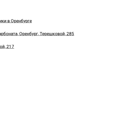
ики в Оренбурге
рбоната, Оренбург, Терешковой, 285
ой, 217