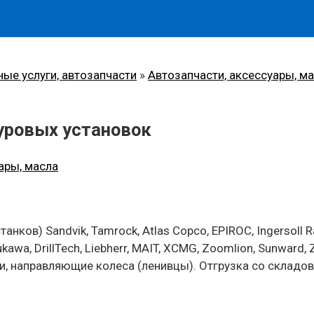
ные услуги, автозапчасти
»
Автозапчасти, аксессуары, м
буровых установок
ары, масла
ков) Sandvik, Tamrock, Atlas Copco, EPIROC, Ingersoll Ra
ukawa, DrillTech, Liebherr, MAIT, XCMG, Zoomlion, Sunward
, направляющие колеса (ленивцы). Отгрузка со складов