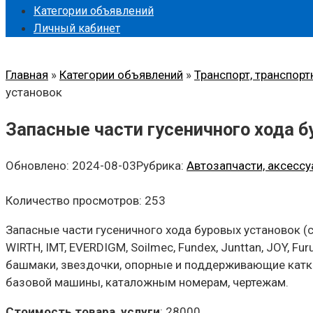
Категории объявлений
Личный кабинет
Главная
»
Категории объявлений
»
Транспорт, транспорт
установок
Запасные части гусеничного хода 
Обновлено:
2024-08-03
Рубрика:
Автозапчасти, аксессу
Количество просмотров:
253
Запасные части гусеничного хода буровых установок (стан
WIRTH, IMT, EVERDIGM, Soilmec, Fundex, Junttan, JOY, Fur
башмаки, звездочки, опорные и поддерживающие катки
базовой машины, каталожным номерам, чертежам.
Стоимость товара, услуги
:
28000