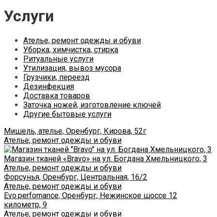
Услуги
Ателье, ремонт одежды и обуви
Уборка, химчистка, стирка
Ритуальные услуги
Утилизация, вывоз мусора
Грузчики, переезд
Дезинфекция
Доставка товаров
Заточка ножей, изготовление ключей
Другие бытовые услуги
Мишель, ателье, Оренбург, Кирова, 52г
Ателье, ремонт одежды и обуви
Магазин тканей «Bravo» на ул. Богдана Хмельницкого, 3
Ателье, ремонт одежды и обуви
Форсунья, Оренбург, Центральная, 16/2
Ателье, ремонт одежды и обуви
Evo.perfomance, Оренбург, Нежинское шоссе 12
километр, 9
Ателье, ремонт одежды и обуви