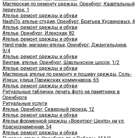
Мастерская по ремонту одежды, Оренбург, Квартальный
переулок, 1
Ателье, ремонт одежды и обуви
NashiTo, ателье-студия, Оренбург, Братьев Хусаиновых, 4
Ателье, ремонт одежды и обуви
Ателье, Оренбург, Илекская, 82
Ателье, ремонт одежды и обуви
Hand made, магазин-ателье, Оренбург, Джангильдина,
9/4
Ателье, ремонт одежды и обуви
Винтаж, ателье, Оренбург, Шарлыкское шоссе, 1/2
Ателье, ремонт одежды и обуви
Мастерица, ателье по ремонту и пошиву одежды, Соль-
Илецк, улица Парижских коммунаров, 65
Ателье, ремонт одежды и обуви
Ритуальные таблички, печать фото на памятнике в
Оренбурге
Ритуальные услуги
Ателье, Оренбург, Северный проезд, 12
Ателье, ремонт одежды и обуви
Ателье форменной одежды «Военторг-Центр» на ул.
Краснознамённая, 54
Ателье, ремонт одежды и обуви