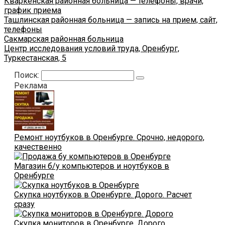
Кваркенская районная больница — телефоны, врачи,
график приема
Ташлинская районная больница — запись на прием, сайт,
телефоны
Сакмарская районная больница
Центр исследования условий труда, Оренбург,
Туркестанская, 5
Поиск:
Реклама
Ремонт ноутбуков в Оренбурге. Срочно, недорого,
качественно
Магазин б/у компьютеров и ноутбуков в
Оренбурге
Скупка ноутбуков в Оренбурге. Дорого. Расчет
сразу
Скупка мониторов в Оренбурге. Дорого