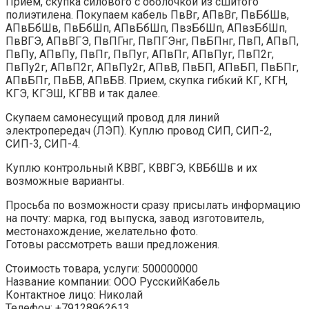
Прием, скупка силового с оболочкой из сшитого
полиэтилена. Покупаем кабель ПвВг, АПвВг, ПвБбШв,
АПвБбШв, ПвБбШп, АПвБбШп, ПвзБбШп, АПвзБбШп,
ПвВГЭ, АПвВГЭ, ПвПГнг, ПвПГЭнг, ПвБПнг, ПвП, АПвП,
ПвПу, АПвПу, ПвПг, ПвПуг, АПвПг, АПвПуг, ПвП2г,
ПвПу2г, АПвП2г, АПвПу2г, АПвВ, ПвБП, АПвБП, ПвБПг,
АПвБПг, ПвБВ, АПвБВ. Прием, скупка гибкий КГ, КГН,
КГЭ, КГЭШ, КГВВ и так далее.
Скупаем самонесущий провод для линий
электропередач (ЛЭП). Куплю провод СИП, СИП-2,
СИП-3, СИП-4.
Куплю контрольный КВВГ, КВВГЭ, КВБбШв и их
возможные варианты.
Просьба по возможности сразу присылать информацию
на почту: марка, год выпуска, завод изготовитель,
местонахождение, желательно фото.
Готовы рассмотреть ваши предложения.
Стоимость товара, услуги
:
500000000
Название компании
:
ООО РусскийКабель
Контактное лицо
:
Николай
Телефон
:
+79128962613